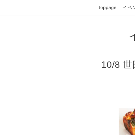
toppage
イベ
10/8