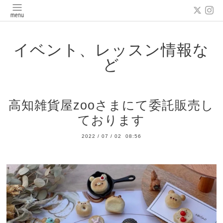
イベント、レッスン情報な
ど
高知雑貨屋zooさまにて委託販売し
ております
2022
/
07
/
02 08:56