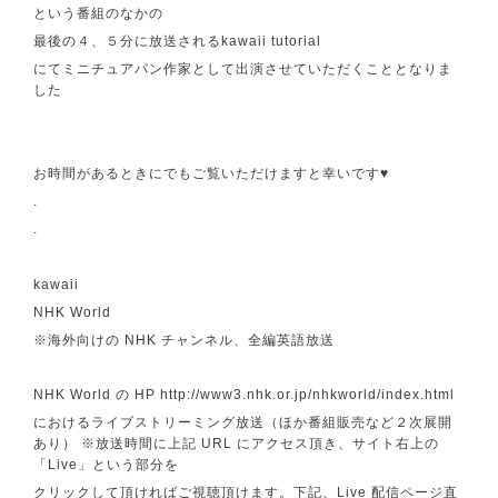
という番組のなかの
最後の４、５分に放送されるkawaii tutorial
にてミニチュアパン作家として出演させていただくこととなりま
した
お時間があるときにでもご覧いただけますと幸いです♥
.
.
kawaii
NHK World
※海外向けの NHK チャンネル、全編英語放送
NHK World の HP
http://www3.nhk.or.jp/nhkworld/index.html
におけるライブストリーミング放送（ほか番組販売など２次展開
あり） ※放送時間に上記 URL にアクセス頂き、サイト右上の
「Live」という部分を
クリックして頂ければご視聴頂けます。下記、Live 配信ページ直