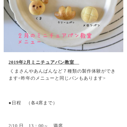
2019年2
月ミニチュアパン教室
くまさんやあんぱんなど７種類
の製作体験ができ
ます<昨年のメニューと同じパンもあります>
●日程 （各4席まで）
2/10 日
13
：
00
～ 満席